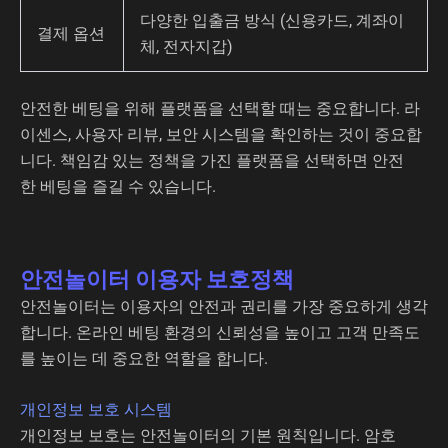
다양한 입출금 방식 (신용카드, 계좌이
결제 옵션
체, 전자지갑)
안전한 베팅을 위해 플랫폼을 선택할 때는 중요합니다. 라
이센스, 사용자 리뷰, 보안 시스템을 확인하는 것이 중요합
니다. 책임감 있는 정책을 가진 플랫폼을 선택하면 안전
한 베팅을 즐길 수 있습니다.
안전놀이터 이용자 보호정책
안전놀이터는 이용자의 안전과 권리를 가장 중요하게 생각
합니다. 온라인 베팅 환경의 신뢰성을 높이고 고객 만족도
를 높이는 데 중요한 역할을 합니다.
개인정보 보호 시스템
개인정보 보호는 안전놀이터의 기본 원칙입니다. 암호