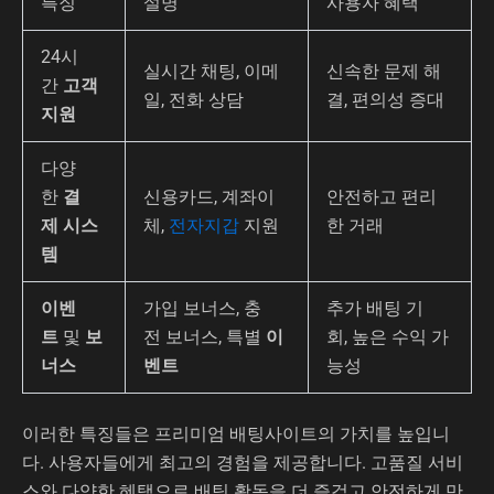
특징
설명
사용자 혜택
24시
실시간 채팅, 이메
신속한 문제 해
간
고객
일, 전화 상담
결, 편의성 증대
지원
다양
한
결
신용카드, 계좌이
안전하고 편리
제 시스
체,
전자지갑
지원
한 거래
템
이벤
가입 보너스, 충
추가 배팅 기
트
및
보
전 보너스, 특별
이
회, 높은 수익 가
너스
벤트
능성
이러한 특징들은 프리미엄 배팅사이트의 가치를 높입니
다. 사용자들에게 최고의 경험을 제공합니다. 고품질 서비
스와 다양한 혜택으로 배팅 활동을 더 즐겁고 안전하게 만