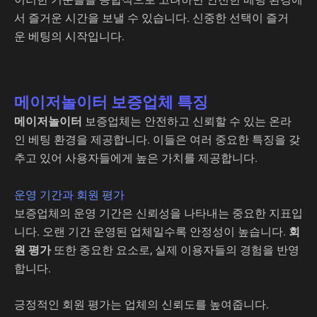
서 즐거운 시간을 보낼 수 있습니다. 신중한 선택이 즐거
운 베팅의 시작입니다.
메이저놀이터 보증업체 특징
메이저놀이터
보증업체는 안전하고 신뢰할 수 있는 온라
인 베팅 환경을 제공합니다. 이들은 여러 중요한 특징을 갖
추고 있어 사용자들에게 높은 가치를 제공합니다.
운영 기간과 회원 평가
보증업체의 운영 기간은 신뢰성을 나타내는 중요한 지표입
니다. 오랜 기간 운영된 업체일수록 안정성이 높습니다.
회
원 평가
또한 중요한 요소로, 실제 이용자들의 경험을 반영
합니다.
긍정적인 회원 평가는 업체의 신뢰도를 높여줍니다.