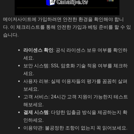
메이저사이트에 가입하려면 안전한 환경을 확인해야 합니
다. 이 체크리스트를 통해 안전한 가입과 베팅 준비를 할 수 있
습니다.
라이센스 확인
: 공식 라이센스 보유 여부를 확인하
세요.
보안 시스템: SSL 암호화 기술 적용 여부를 체크하
세요.
사용자 리뷰: 실제 이용자들의 평가를 꼼꼼히 살펴
보세요.
고객 서비스: 24시간 고객 지원이 가능한지 테스트
해보세요.
결제 시스템
: 다양한 입출금 방식을 제공하는지 확
인하세요.
이용약관: 불공정한 조항이 없는지 꼭 읽어보세요.