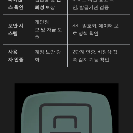
스 확인
뢰성
보장
인, 발급기관 검증
개인정
보안 시
SSL 암호화, 데이터 보
보 및 자금 보
스템
호 정책 확인
호
사용
계정 보안 강
2단계 인증, 비정상 접
자 인증
화
속 감지 기능 확인