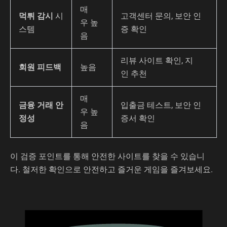
매
먹튀 감시
시
고객센터 문의, 보안 인
우 높
스템
증 확인
음
리뷰 사이트 확인, 지
회원 피드백
높음
인 추천
매
금융 거래 안
입출금 테스트, 보안 인
우 높
정성
증서 확인
음
이 검증 포인트를 통해 안전한 사이트를 찾을 수 있습니
다. 철저한 확인으로 안전하고 즐거운 게임을 즐겨보세요.