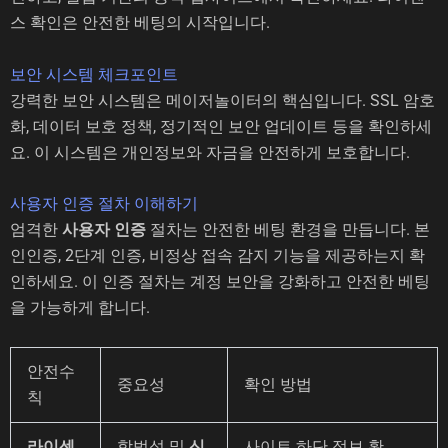
스 확인은 안전한 베팅의 시작입니다.
보안 시스템 체크포인트
강력한 보안 시스템은 메이저놀이터의 핵심입니다. SSL 암호
화, 데이터 보호 정책, 정기적인 보안 업데이트 등을 확인하세
요. 이 시스템은 개인정보와 자금을 안전하게 보호합니다.
사용자 인증 절차 이해하기
엄격한
사용자 인증
절차는 안전한 베팅 환경을 만듭니다. 본
인인증, 2단계 인증, 비정상 접속 감지 기능을 제공하는지 확
인하세요. 이 인증 절차는 계정 보안을 강화하고 안전한 베팅
을 가능하게 합니다.
안전수
중요성
확인 방법
칙
라이센
합법성 및
신
사이트 하단 정보 확