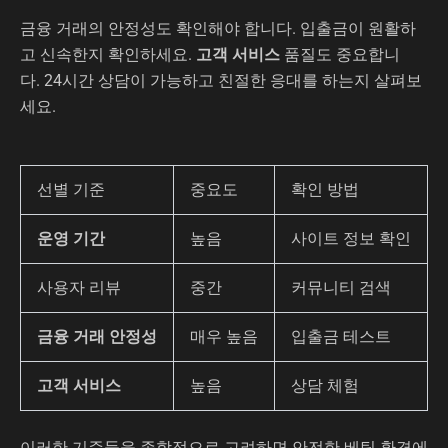
금융 거래의 안정성도 확인해야 합니다. 입출금이 원활하
고 신속한지 확인하세요.
고객 서비스
품질도 중요합니
다. 24시간 상담이 가능하고 친절한 응대를 하는지 살펴보
세요.
선별 기준
중요도
확인 방법
운영 기간
높음
사이트 정보 확인
사용자 리뷰
중간
커뮤니티 검색
금융 거래 안정성
매우 높음
입출금 테스트
고객 서비스
높음
상담 체험
이러한 기준들을 종합적으로 고려하면 안전한 베팅 환경에